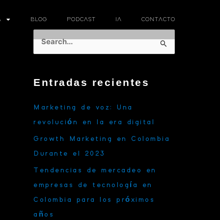
A
BLOG
PODCAST
IA
CONTACTO
B
u
s
Entradas recientes
c
a
Marketing de voz: Una
r
revolución en la era digital
p
Growth Marketing en Colombia
o
Durante el 2023
r
Tendencias de mercadeo en
:
empresas de tecnología en
Colombia para los próximos
años