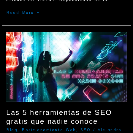
quienes las visitan. Dependiendo de la
Read More »
Las
5
herramientas
de
SEO
gratis
que
nadie
conoce
Las 5 herramientas de SEO
gratis que nadie conoce
Blog
,
Posicionamiento Web
,
SEO
/
Alejandro