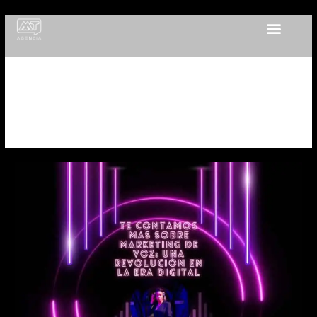
Ir
al
contenido
Posicionamiento
Web
Marketing
de
voz:
Una
revolución
en
la
era
digital