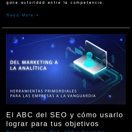
gane autoridad entre la competencia.
Read More »
El
ABC
del
SEO
y
cómo
usarlo
lograr
para
tus
objetivos
El ABC del SEO y cómo usarlo
lograr para tus objetivos