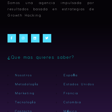
Somos una agencia impulsada por
resultados basada en estrategias de
Growth Hacking.
F
I
L
T
a
n
i
w
c
s
n
i
e
t
k
t
b
a
e
t
o
g
d
e
o
r
i
r
k
a
n
-
m
¿Que mas quieres saber?
f
Nosotros
España
Metodología
Estados Unidos
Marketing
Francia
Tecnología
Colombia
Contacto
México