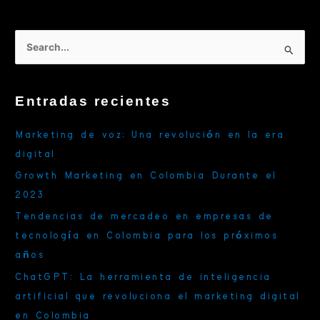
B
u
s
Entradas recientes
c
a
Marketing de voz: Una revolución en la era
r
digital
p
Growth Marketing en Colombia Durante el
o
2023
r
Tendencias de mercadeo en empresas de
:
tecnología en Colombia para los próximos
años
ChatGPT: La herramienta de inteligencia
artificial que revoluciona el marketing digital
en Colombia