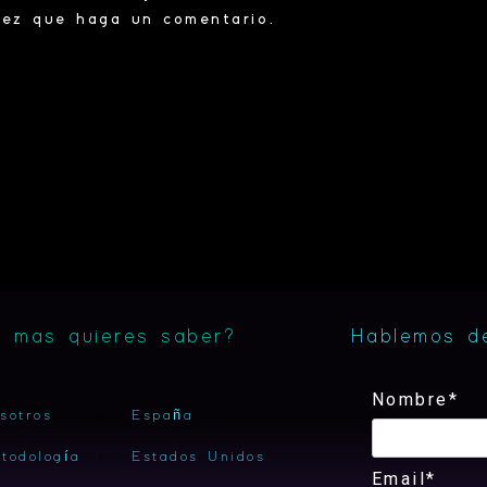
vez que haga un comentario.
 mas quieres saber?
Hablemos d
Nombre*
sotros
España
todología
Estados Unidos
Email*