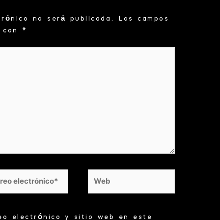
trónico no será publicada.
Los campos
s con
*
eo
Web
trónico*
eo electrónico y sitio web en este