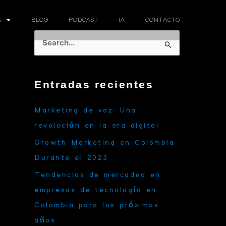
A
BLOG
PODCAST
IA
CONTACTO
B
u
s
Entradas recientes
c
a
Marketing de voz: Una
r
revolución en la era digital
p
Growth Marketing en Colombia
o
Durante el 2023
r
Tendencias de mercadeo en
:
empresas de tecnología en
Colombia para los próximos
años