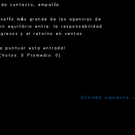
ada contacto, empatía.
esafío más grande de las agencias de
 un
equilibrio
entre:
la responsabilidad
ngresos y el retorno en ventas.
ra puntuar esta entrada!
(Votos:
0
Promedio:
0
)
Entrada siguiente