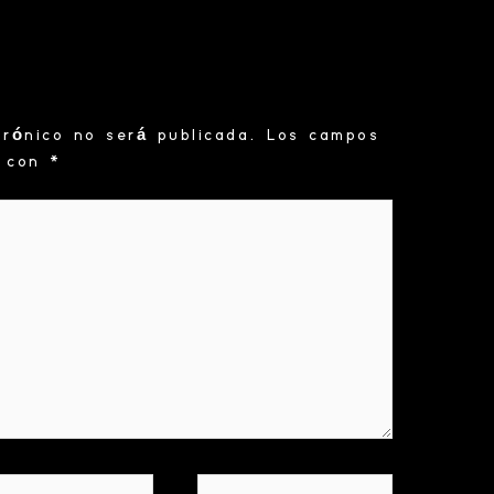
trónico no será publicada.
Los campos
s con
*
eo
Web