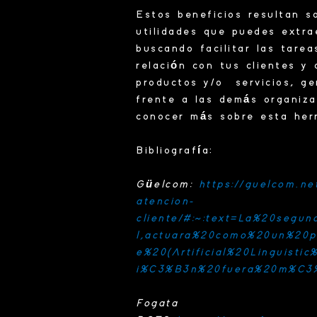
Estos
beneficios
resultan so
utilidades que puedes extr
buscando facilitar las tarea
relación con tus
clientes
y d
productos y/o servicios, g
frente a las demás organiz
conocer más sobre esta her
Bibliografía:
Güelcom:
https://guelcom.ne
atencion-
cliente/#:~:text=La%20seg
l,actuara%20como%20un%20p
e%20(Artificial%20Linguisti
i%C3%B3n%20fuera%20m%C3%
Fogata