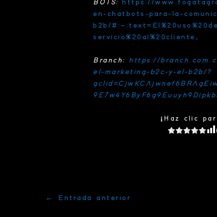
BOTS:
https://www.fogatagr
en-chatbots-para-la-comunic
b2b/#:~:text=El%20uso%20d
servicio%20al%20cliente
.
Branch:
https://branch.com.c
el-marketing-b2c-y-el-b2b/?
gclid=CjwKCAjwnef6BRAgEi
9E7w4Y6ByF6g9Euuyh9Dipk
¡Haz clic pa
←
Entrada anterior