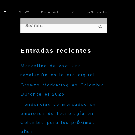
A
BLOG
PODCAST
IA
CONTACTO
B
u
s
Entradas recientes
c
a
Marketing de voz: Una
r
revolución en la era digital
p
Growth Marketing en Colombia
o
Durante el 2023
r
Tendencias de mercadeo en
:
empresas de tecnología en
Colombia para los próximos
años