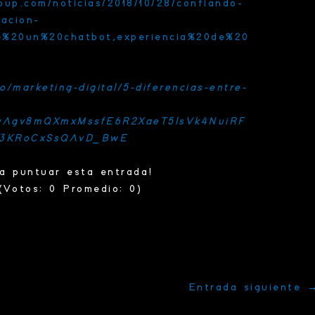
oup.com/noticias/2018/10/28/confiando-
acion-
e%20un%20chatbot,experiencia%20de%20
o/marketing-digital/5-diferencias-entre-
wAgv8mQXmxMssfE6R2XaeT5lsVk4NuiRF
b3KRoCxSsQAvD_BwE
ra puntuar esta entrada!
(Votos:
0
Promedio:
0
)
Entrada siguiente