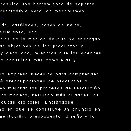
, resulta una
herramienta
de soporte
rescindible para los mecanismos
l
.
nido,
catálogos
, casos de éxito,
ecimiento, etc.
arios en la medida de que se encargan
cas
objetivas de los productos y
a y
detallada
, mientras que los agentes
n consultas más complejas y
 la
empresa
necesita para comprender
ué preocupaciones de productos o
mo mejorar los procesos de resolución
sta manera, resultan más audaces los
autas digitales. Entiéndase
rma en que se construye un anuncio en
mentación, presupuesto, diseño y la
.