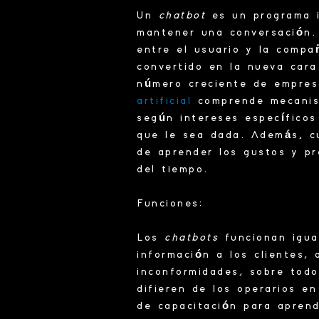
Un
chatbot
es un
programa
i
mantener una
conversación
.
entre el usuario y la compa
convertido en la nueva cara 
número creciente de empre
artificial
comprende mecanism
según intereses específicos
que le sea dada. Además, cu
de
aprender
los gustos y pr
del tiempo.
Funciones:
Los
chatbots
funcionan igua
información a los clientes,
inconformidades, sobre todo
difieren de los operarios e
de capacitación para apren