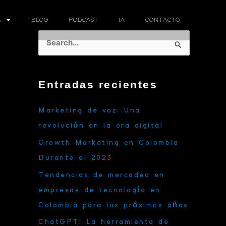
A
BLOG
PODCAST
IA
CONTACTO
B
u
s
Entradas recientes
c
a
Marketing de voz: Una
r
revolución en la era digital
p
Growth Marketing en Colombia
o
Durante el 2023
r
Tendencias de mercadeo en
:
empresas de tecnología en
Colombia para los próximos años
ChatGPT: La herramienta de