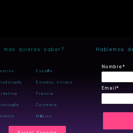
 mas quieres saber?
Hablemos d
Nombre*
sotros
España
todología
Estados Unidos
Email*
rketing
Francia
cnología
Colombia
ntacto
México
Portal Soporte