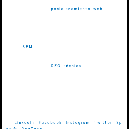
El encargado del
posicionamiento web
, es
decir, de ubicar al cliente en los primeros
puestos de
Google
de manera orgánica para
lograr más y mejor tráfico al
sitio web
.
Combinar el posicionamiento
orgánico
con el
pago (
SEM
) siempre será la mejor estrategia,
en vez de centrarse exclusivamente en una.
Debe articular el
SEO técnico
, el contenido y
la experiencia de usuario para lograr
buenos
resultados
.
Analítica y Pauta
Aquellos para los que los
números
lo son
todo. Sus tareas van desde la creación de
campañas
en
LinkedIn
,
Facebook
,
Instagram
,
Twitter
,
Sp