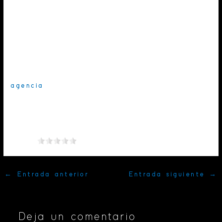
decirle qué hacer a un creativo, un creador
literario que puede basar su contenido en
datos analíticos y una campaña paga que
puede estar sustentada no solo en alcance o
porcentajes, sino en
diseño
y
creatividad
.
Así que si tu
empresa
quiere contratar una
agencia
o crear un equipo “in house” la
unión de varios perfiles será el motor que
impulse una estrategia exitosa.
¡Haz clic para puntuar esta entrada!
(Votos:
0
Promedio:
0
)
←
Entrada anterior
Entrada siguiente
→
Deja un comentario