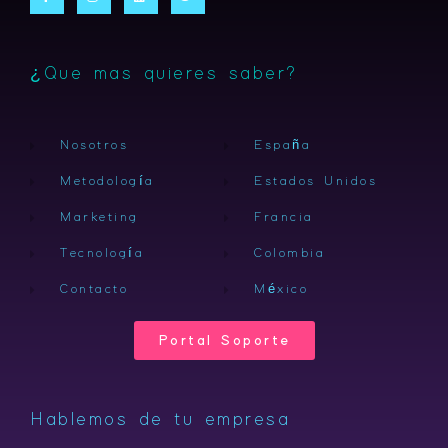
e
t
k
t
b
a
e
t
o
g
d
e
o
r
i
r
k
a
n
-
m
¿Que mas quieres saber?
f
Nosotros
España
Metodología
Estados Unidos
Marketing
Francia
Tecnología
Colombia
Contacto
México
Portal Soporte
Hablemos de tu empresa