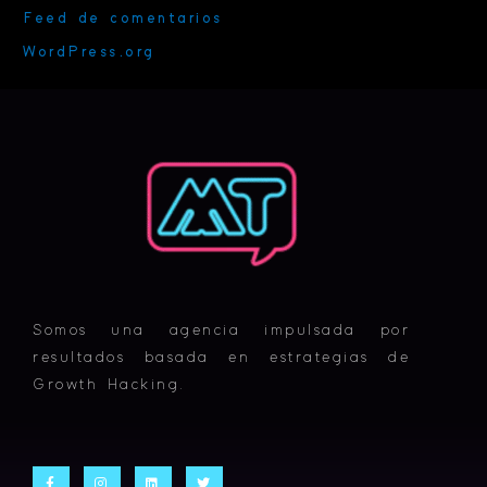
Feed de comentarios
WordPress.org
Somos una agencia impulsada por
resultados basada en estrategias de
Growth Hacking.
F
I
L
T
a
n
i
w
c
s
n
i