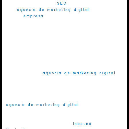
de posicionamiento
SEO
es contratar
una
agencia de marketing digital
y, aunque la
misma
empresa
también podría lograr
el
crecimiento
de su negocio con personal
interno, es importante saber
Aunque una misma empresa puede lograr el
crecimiento de su negocio con personal
interno, una de las mejores opciones para la
gestión de cualquier estrategia de marketing
digital o de
posicionamiento SEO
es
contratar una
agencia de marketing digital
.
¿Por qué? Por los roles
multidisciplinares
que
suelen encontrarse en ellas:
¿qué roles son necesarios dentro de una
agencia de marketing digital
?
Las diferentes estrategias digitales, en
especial las referentes al
Inbound