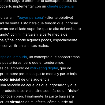
o, pero seguro entender el concepto básico es
poderlo implementar con un
cliente potencial
.
lsar a mi “
buyer persona
” (cliente objetivo)
dad de venta. Esto hará que tengan que ingresar
ectos
por el lado superior (parte alta del embudo)
nando” con mi marca en la parte media del
 baja/final donde algunos pocos, especialmente
n convertir en clientes reales.
tapa del embudo
, un concepto que abordaremos
os posteriores, pero que entenderemos
ases del embudo de
marketing digital
, que de
preceptos: parte alta, parte media y parte baja.
cción inicial
de una audiencia
 una relación de aquellos que ingresaron y que
 producto o servicio, sino además de un “
dolor
”
conocen bien. Finalmente, la parte baja será
ar las
virtudes
de mi oferta, cómo puede mi