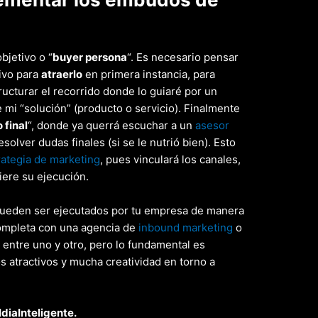
bjetivo o “
buyer persona
“. Es necesario pensar
tivo para
atraerlo
en primera instancia, para
ucturar el recorrido donde lo guiaré por un
mi “solución” (producto o servicio). Finalmente
 final
“, donde ya querrá escuchar a un
asesor
solver dudas finales (si se le nutrió bien). Esto
rategia de marketing
, pues vinculará los canales,
ere su ejecución.
pueden ser ejecutados por tu empresa de manera
mpleta con una agencia de
inbound marketing
o
entre uno y otro, pero lo fundamental es
s atractivos y mucha creatividad en torno a
diaInteligente.