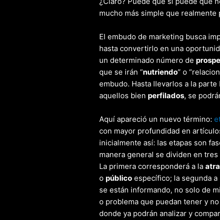
¿Claro? Puede que sí puede que n
mucho más simple que realmente 
El embudo de marketing busca impu
hasta convertirlo en una oportuni
un determinado número de
prosp
que se irán “
nutriendo
” o “relacio
embudo. Hasta llevarlos a la parte
aquellos bien
perfilados
, se podrá
Aquí apareció un nuevo término:
e
con mayor profundidad en artícul
inicialmente así: las etapas son f
manera general se dividen en tres 
La primera corresponderá a la
atra
o
público
específico; la segunda a
se están informando, no solo de mi
o problema que puedan tener y no 
donde ya podrán analizar y compar