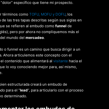
 “dolor” específico que tiene mi prospecto.
ar términos como
TOFU, MOFU y DOFU
, los
 de las tres tapas descritas según sus siglas en
que se refieren al embudo como
funnel
de
nglés), pero por ahora no compliquemos más el
 del mundo del
mercadeo
.
o o funnel es un camino que busca dirigir a un
a. Ahora articulemos este concepto con el
 el contenido que alimentará al
visitante
hacia el
que lo voy conociendo mejor para, así mismo,
e.
bien estructurada creará un embudo de
do para el “
lead
“, para articularlo con el proceso
ivo determinado.
ementar los embudos de