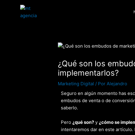
Ir
Post
al
navigation
contenido
¿Qué son los embud
implementarlos?
Marketing Digital
/ Por
Alejandro
Seguro en algún momento has esc
embudos de venta o de conversión
saberlo.
Pero
¿qué son?
y
¿cómo se imple
intentaremos dar en este artículo. 