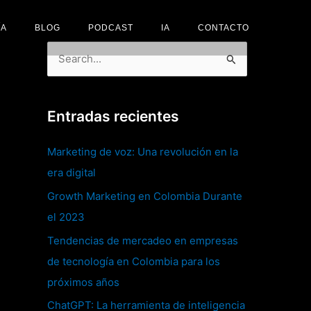
ÍA
BLOG
PODCAST
IA
CONTACTO
B
u
s
Entradas recientes
c
a
Marketing de voz: Una revolución en la
r
era digital
p
Growth Marketing en Colombia Durante
o
el 2023
r
Tendencias de mercadeo en empresas
:
de tecnología en Colombia para los
próximos años
ChatGPT: La herramienta de inteligencia