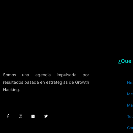
¿Que 
Somos una agencia impulsada por
resultados basada en estrategias de Growth
No
Hacking.
Me
Ma
F
I
L
T
a
n
i
w
c
s
n
i
Te
e
t
k
t
b
a
e
t
o
g
d
e
Co
o
r
i
r
k
a
n