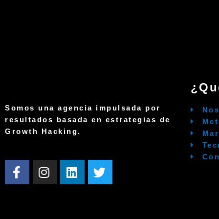
¿Qu
Somos una agencia impulsada por
Nos
resultados basada en estrategias de
Met
Growth Hacking.
Mar
Tec
Con
F
I
L
T
a
n
i
w
c
s
n
i
e
t
k
t
b
a
e
t