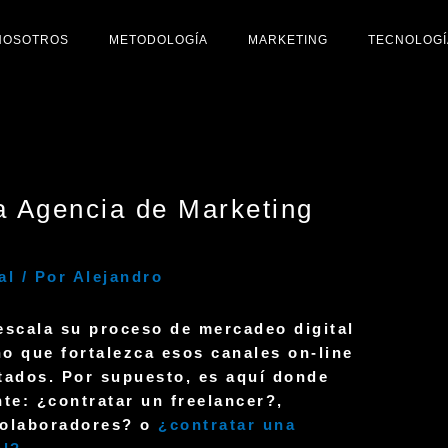
NOSOTROS
METODOLOGÍA
MARKETING
TECNOLOGÍ
a Agencia de Marketing
al
/ Por
Alejandro
 escala su proceso de
mercadeo digita
l
o que fortalezca esos canales on-line
tados
. Por supuesto, es aquí donde
te: ¿contratar un freelancer?,
colaboradores? o
¿contratar una