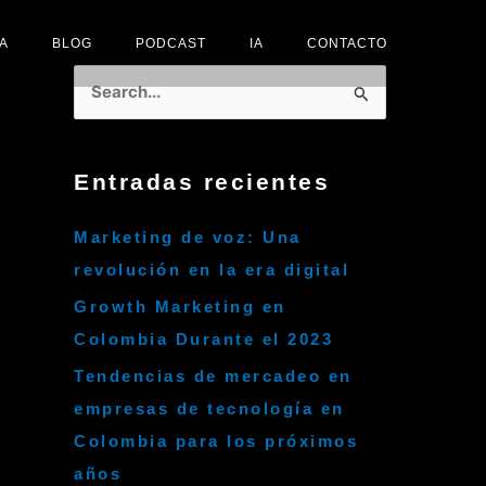
A
BLOG
PODCAST
IA
CONTACTO
B
u
s
Entradas recientes
c
a
Marketing de voz: Una
r
revolución en la era digital
p
Growth Marketing en
o
Colombia Durante el 2023
r
Tendencias de mercadeo en
:
empresas de tecnología en
Colombia para los próximos
años