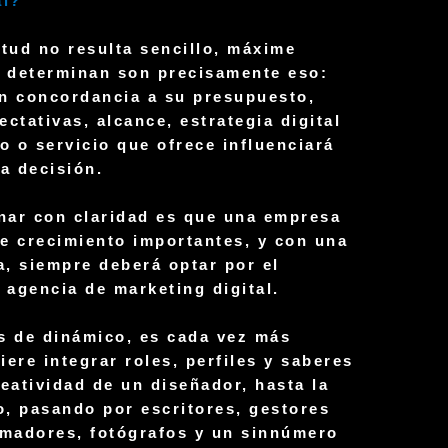
al?
etud no resulta sencillo, máxime
a determinan son precisamente eso:
n concordancia a su presupuesto,
ctativas, alcance, estrategia digital
o o servicio que ofrece influenciará
a decisión.
nar con claridad es que una empresa
e crecimiento importantes, y con una
a, siempre deberá optar por el
a agencia de
marketing digital
.
s de dinámico, es cada vez más
iere integrar
roles
, perfiles y saberes
eatividad de un diseñador, hasta la
o, pasando por escritores, gestores
madores, fotógrafos y un sinnúmero