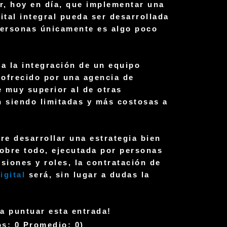
ar, hoy en día, que implementar una
ital
integral pueda ser desarrollada
personas únicamente es algo poco
ra la integración de un
equipo
 ofrecido por una agencia de
e muy superior al de otras
n siendo limitadas y más costosas a
ere desarrollar una
estrategia bien
sobre todo, ejecutada por personas
siones y roles, la contratación de
igital
será, sin lugar a dudas la
ra puntuar esta entrada!
os:
0
Promedio:
0
)